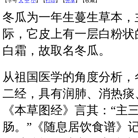
【字号
大
中
小
】
【
打印
】
【
分享
】
【
收藏
】
冬瓜为一年生蔓生草本，
际，它皮上有一层白粉状
白霜，故取名冬瓜。
从祖国医学的角度分析，
二经，具有润肺、消热痰
《本草图经》言其：“主
肠。”《随息居饮食谱》