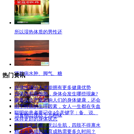
所以湿热体质的男性还
肾脏病水肿、脚气、糖
热门资讯
自律性强的人才能拥有更多健康优势
当体内有癌细胞，身体会发生哪些现象?
脲毒症会严重影响人们的身体健康，还会
由于特殊的生理因素，女人一生都在失血
聪明的患者要记住4个关键字：备、说、
当食物出现以下几种味
保持更好的身体状态
气血生化乏源，无以生肌，四肢不得禀水
精子从形成到发育成熟需要多久时间？