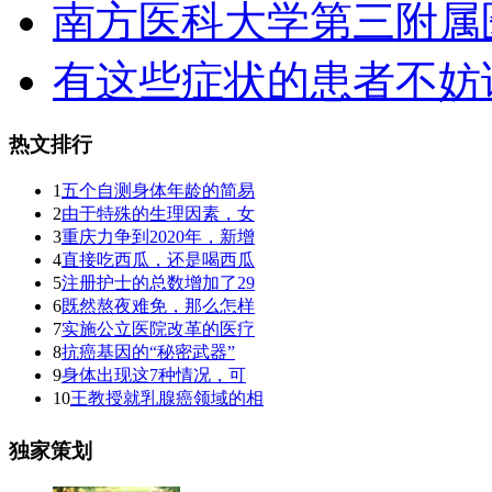
南方医科大学第三附属
有这些症状的患者不妨
热文排行
1
五个自测身体年龄的简易
2
由于特殊的生理因素，女
3
重庆力争到2020年，新增
4
直接吃西瓜，还是喝西瓜
5
注册护士的总数增加了29
6
既然熬夜难免，那么怎样
7
实施公立医院改革的医疗
8
抗癌基因的“秘密武器”
9
身体出现这7种情况，可
10
王教授就乳腺癌领域的相
独家策划