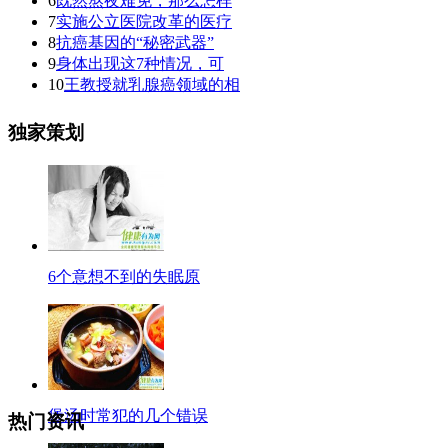
6
既然熬夜难免，那么怎样
7
实施公立医院改革的医疗
8
抗癌基因的“秘密武器”
9
身体出现这7种情况，可
10
王教授就乳腺癌领域的相
独家策划
6个意想不到的失眠原
煲汤时常犯的几个错误
热门资讯