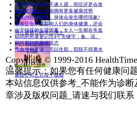
但是很多时候天不遂人愿，癌症还是会发
自律性强的人才能拥有更多健康优势
当体内有癌细胞，身体会发生哪些现象?
脲毒症会严重影响人们的身体健康，还会
由于特殊的生理因素，女人一生都在失血
马仕健执导的李山博士
聪明的患者要记住4个关键字：备、说、
保持更好的身体状态
气血生化乏源，无以生肌，四肢不得禀水
Copyright © 1999-2016 HealthTimes
温馨提示：如果您有任何健康问
集团公司正式授予成都
本站信息仅供参考_不能作为诊断
章涉及版权问题_请速与我们联系