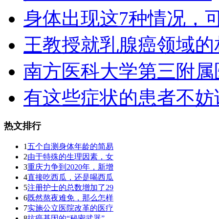
身体出现这7种情况，
王教授就乳腺癌领域的
南方医科大学第三附属
有这些症状的患者不妨
热文排行
1
五个自测身体年龄的简易
2
由于特殊的生理因素，女
3
重庆力争到2020年，新增
4
直接吃西瓜，还是喝西瓜
5
注册护士的总数增加了29
6
既然熬夜难免，那么怎样
7
实施公立医院改革的医疗
8
抗癌基因的“秘密武器”