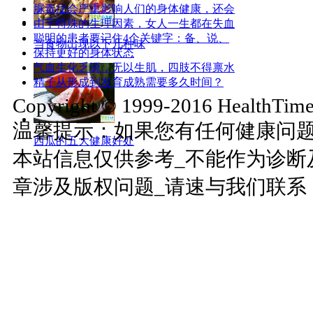
脲毒症会严重影响人们的身体健康，还会
由于特殊的生理因素，女人一生都在失血
聪明的患者要记住4个关键字：备、说、
当食物出现以下几种味
保持更好的身体状态
气血生化乏源，无以生肌，四肢不得禀水
精子从形成到发育成熟需要多久时间？
Copyright © 1999-2016 HealthTimes
温馨提示：如果您有任何健康问
西瓜的五大健康好处
本站信息仅供参考_不能作为诊断
章涉及版权问题_请速与我们联系