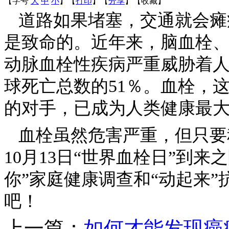
【字号
大
中
小
】
【
打印
】
【
分享
】
【
收藏
】
道路如果堵塞，交通就会瘫
是致命的。近年来，脑血栓
动脉血栓性疾病严重威胁着
球死亡总数的51％。血栓，
的对手，已成为人类健康最
血栓虽然危害严重，但只要
10月13日“世界血栓日”到
你”家庭健康调查和“动起来
吧！
上一篇：
如何才能发现癌