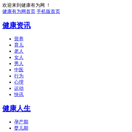
欢迎来到健康有为网 ！
健康有为网首页
手机版首页
健康资讯
营养
育儿
老人
女人
男人
中医
行为
心理
运动
快讯
健康人生
孕产期
婴儿期