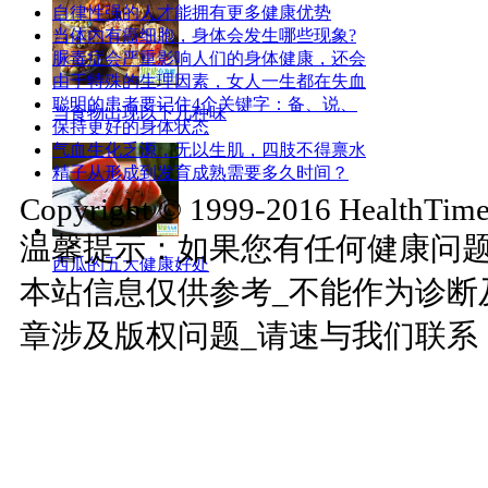
自律性强的人才能拥有更多健康优势
当体内有癌细胞，身体会发生哪些现象?
脲毒症会严重影响人们的身体健康，还会
由于特殊的生理因素，女人一生都在失血
聪明的患者要记住4个关键字：备、说、
当食物出现以下几种味
保持更好的身体状态
气血生化乏源，无以生肌，四肢不得禀水
精子从形成到发育成熟需要多久时间？
Copyright © 1999-2016 HealthTimes
温馨提示：如果您有任何健康问
西瓜的五大健康好处
本站信息仅供参考_不能作为诊断
章涉及版权问题_请速与我们联系