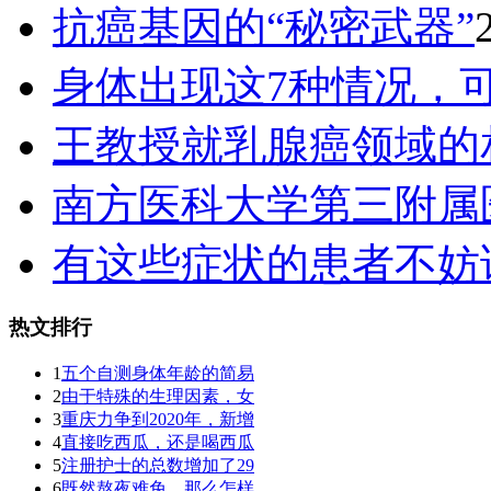
抗癌基因的“秘密武器”
身体出现这7种情况，
王教授就乳腺癌领域的
南方医科大学第三附属
有这些症状的患者不妨
热文排行
1
五个自测身体年龄的简易
2
由于特殊的生理因素，女
3
重庆力争到2020年，新增
4
直接吃西瓜，还是喝西瓜
5
注册护士的总数增加了29
6
既然熬夜难免，那么怎样