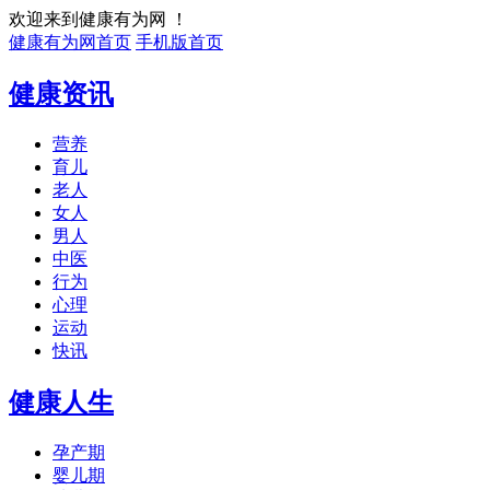
欢迎来到健康有为网 ！
健康有为网首页
手机版首页
健康资讯
营养
育儿
老人
女人
男人
中医
行为
心理
运动
快讯
健康人生
孕产期
婴儿期