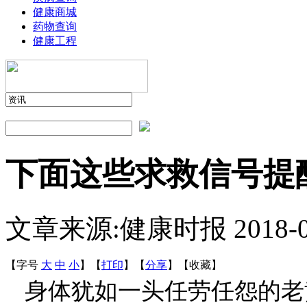
健康商城
药物查询
健康工程
下面这些求救信号提
文章来源:健康时报
2018-
【字号
大
中
小
】
【
打印
】
【
分享
】
【
收藏
】
身体犹如一头任劳任怨的老