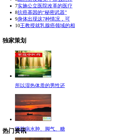
7
实施公立医院改革的医疗
8
抗癌基因的“秘密武器”
9
身体出现这7种情况，可
10
王教授就乳腺癌领域的相
独家策划
所以湿热体质的男性还
肾脏病水肿、脚气、糖
热门资讯