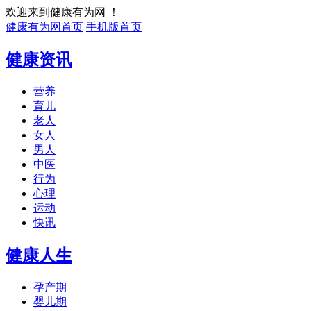
欢迎来到健康有为网 ！
健康有为网首页
手机版首页
健康资讯
营养
育儿
老人
女人
男人
中医
行为
心理
运动
快讯
健康人生
孕产期
婴儿期