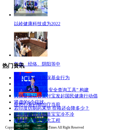
以岭健康科技成为2022
气血、经络、阴阳等中
热门资讯
北京严查骗取医保基金行为
宝宝春季少生病
搜狗搜索推“药品安全查询工具” 构建
人保健康联合支付宝发起国民健康行动倡
肾虚的6个症状
应对心衰药物治疗当前
若印度仿制药来华 价格还会降多少？
摸摸颈后背就知道宝宝冷不冷
健康是一辈子的大工程
Copyright © 1999-2016 HealthTimes All Right Reserved