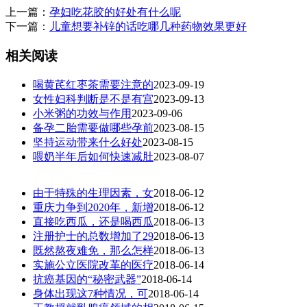
上一篇：
孕妇吃花胶的好处有什么呢
下一篇：
儿童想要补锌的话吃哪几种药物效果更好
相关阅读
喝黄芪红枣茶需要注意的
2023-09-19
女性妇科判断是不是有宫
2023-09-13
小米粥的功效与作用
2023-09-06
备孕二胎需要做哪些孕前
2023-08-15
坚持运动带来什么好处
2023-08-15
喂奶半年后如何快速减肚
2023-08-07
由于特殊的生理因素，女
2018-06-12
重庆力争到2020年，新增
2018-06-12
直接吃西瓜，还是喝西瓜
2018-06-13
注册护士的总数增加了29
2018-06-13
既然熬夜难免，那么怎样
2018-06-13
实施公立医院改革的医疗
2018-06-14
抗癌基因的“秘密武器”
2018-06-14
身体出现这7种情况，可
2018-06-14