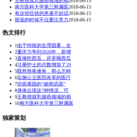
王教授就乳腺癌领域的相
2018-06-15
南方医科大学第三附属医
2018-06-15
有这些症状的患者不妨试
2018-06-15
搓澡的时候不仅要注意力
2018-06-15
热文排行
1
由于特殊的生理因素，女
2
重庆力争到2020年，新增
3
直接吃西瓜，还是喝西瓜
4
注册护士的总数增加了29
5
既然熬夜难免，那么怎样
6
实施公立医院改革的医疗
7
抗癌基因的“秘密武器”
8
身体出现这7种情况，可
9
王教授就乳腺癌领域的相
10
南方医科大学第三附属医
独家策划