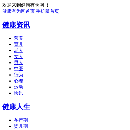
欢迎来到健康有为网 ！
健康有为网首页
手机版首页
健康资讯
营养
育儿
老人
女人
男人
中医
行为
心理
运动
快讯
健康人生
孕产期
婴儿期