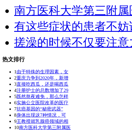
南方医科大学第三附属
有这些症状的患者不妨
搓澡的时候不仅要注意
热文排行
1
由于特殊的生理因素，女
2
重庆力争到2020年，新增
3
直接吃西瓜，还是喝西瓜
4
注册护士的总数增加了29
5
既然熬夜难免，那么怎样
6
实施公立医院改革的医疗
7
抗癌基因的“秘密武器”
8
身体出现这7种情况，可
9
王教授就乳腺癌领域的相
10
南方医科大学第三附属医