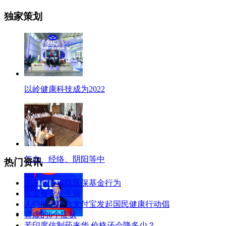
独家策划
以岭健康科技成为2022
气血、经络、阴阳等中
热门资讯
北京严查骗取医保基金行为
宝宝春季少生病
人保健康联合支付宝发起国民健康行动倡
肾虚的6个症状
若印度仿制药来华 价格还会降多少？