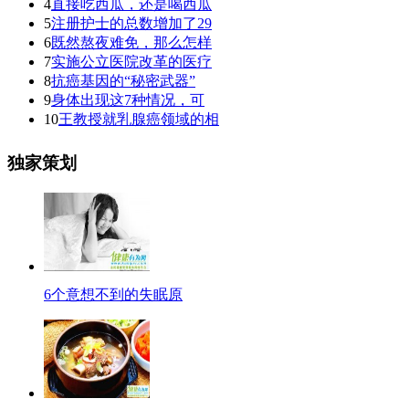
4
直接吃西瓜，还是喝西瓜
5
注册护士的总数增加了29
6
既然熬夜难免，那么怎样
7
实施公立医院改革的医疗
8
抗癌基因的“秘密武器”
9
身体出现这7种情况，可
10
王教授就乳腺癌领域的相
独家策划
6个意想不到的失眠原