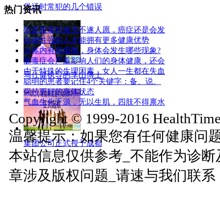
煲汤时常犯的几个错误
热门资讯
但是很多时候天不遂人愿，癌症还是会发
自律性强的人才能拥有更多健康优势
当体内有癌细胞，身体会发生哪些现象?
脲毒症会严重影响人们的身体健康，还会
由于特殊的生理因素，女人一生都在失血
马仕健执导的李山博士
聪明的患者要记住4个关键字：备、说、
保持更好的身体状态
气血生化乏源，无以生肌，四肢不得禀水
Copyright © 1999-2016 HealthTimes
温馨提示：如果您有任何健康问
集团公司正式授予成都
本站信息仅供参考_不能作为诊断
章涉及版权问题_请速与我们联系