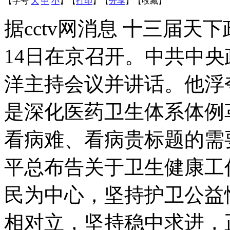
【字号
大
中
小
】
【
打印
】
【
分享
】
【
收藏
】
据cctv网消息 十三届
14日在京召开。中共中
洋主持会议并讲话。他浮
是深化医药卫生体系体例
看病难、看病贵标题的需
平总布告关于卫生健康工
民为中心，坚持护卫公益
相对立，坚持稳中求进，