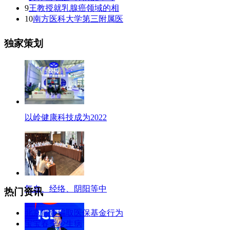
9
王教授就乳腺癌领域的相
10
南方医科大学第三附属医
独家策划
以岭健康科技成为2022
气血、经络、阴阳等中
热门资讯
北京严查骗取医保基金行为
宝宝春季少生病