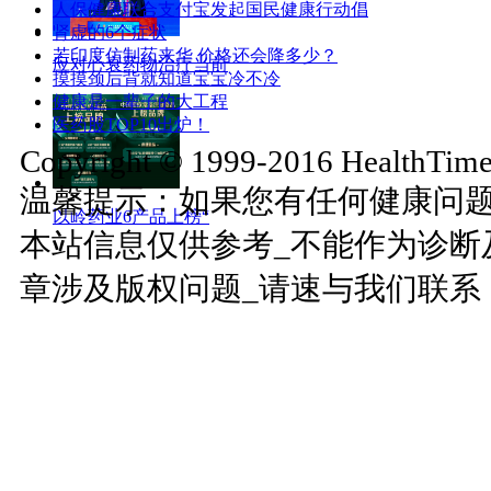
人保健康联合支付宝发起国民健康行动倡
肾虚的6个症状
若印度仿制药来华 价格还会降多少？
应对心衰药物治疗当前
摸摸颈后背就知道宝宝冷不冷
健康是一辈子的大工程
医药股TOP10出炉！
Copyright © 1999-2016 HealthTimes
温馨提示：如果您有任何健康问
以岭药业6产品上榜“
本站信息仅供参考_不能作为诊断
章涉及版权问题_请速与我们联系