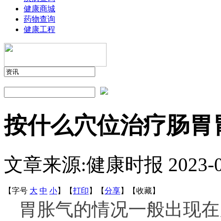
健康商城
药物查询
健康工程
按什么穴位治疗肠胃
文章来源:健康时报
2023-
【字号
大
中
小
】
【
打印
】
【
分享
】
【
收藏
】
胃胀气的情况一般出现在