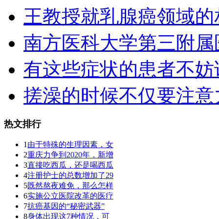
王教授就乳腺癌领域的
南方医科大学第三附属
有这些症状的患者不妨
搓澡的时候不仅要注意
热文排行
1
由于特殊的生理因素，女
2
重庆力争到2020年，新增
3
直接吃西瓜，还是喝西瓜
4
注册护士的总数增加了29
5
既然熬夜难免，那么怎样
6
实施公立医院改革的医疗
7
抗癌基因的“秘密武器”
8
身体出现这7种情况，可