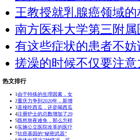
王教授就乳腺癌领域的
南方医科大学第三附属
有这些症状的患者不妨
搓澡的时候不仅要注意
热文排行
1
由于特殊的生理因素，女
2
重庆力争到2020年，新增
3
直接吃西瓜，还是喝西瓜
4
注册护士的总数增加了29
5
既然熬夜难免，那么怎样
6
实施公立医院改革的医疗
7
抗癌基因的“秘密武器”