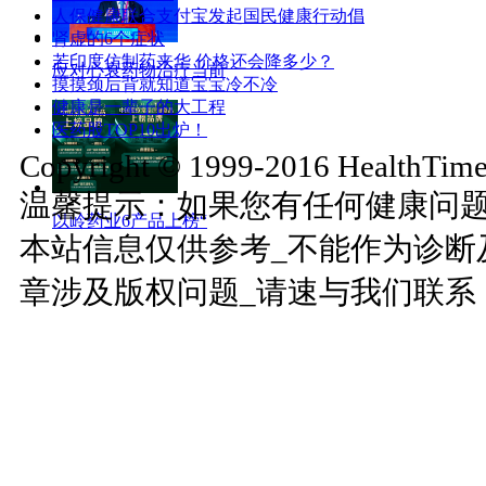
人保健康联合支付宝发起国民健康行动倡
肾虚的6个症状
若印度仿制药来华 价格还会降多少？
应对心衰药物治疗当前
摸摸颈后背就知道宝宝冷不冷
健康是一辈子的大工程
医药股TOP10出炉！
Copyright © 1999-2016 HealthTimes
温馨提示：如果您有任何健康问
以岭药业6产品上榜“
本站信息仅供参考_不能作为诊断
章涉及版权问题_请速与我们联系