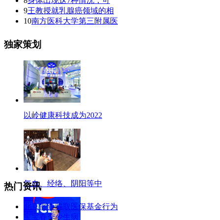
8
身体出现这7种情况，可
9
王教授就乳腺癌领域的相
10
南方医科大学第三附属医
独家策划
以岭健康科技成为2022
气血、经络、阴阳等中
热门资讯
北京严查骗取医保基金行为
宝宝春季少生病